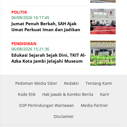
7% PetroChina, Siap Gandeng KPK
POLITIK
06/08/2026 16:17:45
Jumat Penuh Berkah, SAH Ajak
Umat Perkuat Iman dan Jadikan
Akhlak sebagai Landasan
Membangun Bangsa
PENDIDIKAN
06/08/2026 15:21:36
Edukasi Sejarah Sejak Dini, TKIT Al-
Azka Kota Jambi Jelajahi Museum
Siginjei
Pedoman Media Siber
Redaksi
Tentang Kami
Kode Etik
Hak Jawab & Koreksi Berita
Karir
SOP Perlindungan Wartawan
Media Partner
Disclaimer