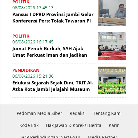
POLITIK
06/08/2026 17:45:13
Pansus I DPRD Provinsi Jambi Gelar
Konferensi Pers: Tolak Tawaran PI
7% PetroChina, Siap Gandeng KPK
POLITIK
06/08/2026 16:17:45
Jumat Penuh Berkah, SAH Ajak
Umat Perkuat Iman dan Jadikan
Akhlak sebagai Landasan
Membangun Bangsa
PENDIDIKAN
06/08/2026 15:21:36
Edukasi Sejarah Sejak Dini, TKIT Al-
Azka Kota Jambi Jelajahi Museum
Siginjei
Pedoman Media Siber
Redaksi
Tentang Kami
Kode Etik
Hak Jawab & Koreksi Berita
Karir
SOP Perlindungan Wartawan
Media Partner