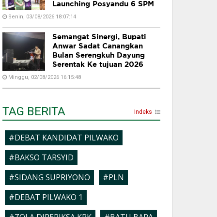
Launching Posyandu 6 SPM
Senin, 03/08/2026 18:07:14
Semangat Sinergi, Bupati
Anwar Sadat Canangkan
Bulan Serengkuh Dayung
Serentak Ke tujuan 2026
Minggu, 02/08/2026 16:15:48
TAG BERITA
Indeks
#DEBAT KANDIDAT PILWAKO
#BAKSO TARSYID
#SIDANG SUPRIYONO
#PLN
#DEBAT PILWAKO 1