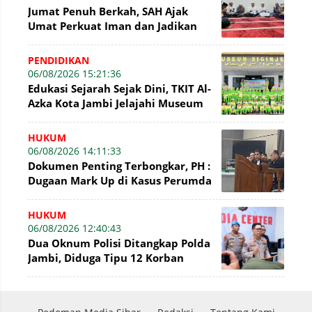
Jumat Penuh Berkah, SAH Ajak
Umat Perkuat Iman dan Jadikan
Akhlak sebagai Landasan
Membangun Bangsa
PENDIDIKAN
06/08/2026 15:21:36
Edukasi Sejarah Sejak Dini, TKIT Al-
Azka Kota Jambi Jelajahi Museum
Siginjei
HUKUM
06/08/2026 14:11:33
Dokumen Penting Terbongkar, PH :
Dugaan Mark Up di Kasus Perumda
Tirta Mayang Terbantahkan
HUKUM
06/08/2026 12:40:43
Dua Oknum Polisi Ditangkap Polda
Jambi, Diduga Tipu 12 Korban
Rekrutmen Bintara Polri