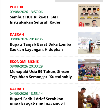
POLITIK
09/08/2026 13:57:06
Sambut HUT RI ke-81, SAH
Instruksikan Seluruh Kader
Gerindra Jambi Kibarkan Bendera
Merah Putih
DAERAH
08/08/2026 20:34:36
Bupati Tanjab Barat Buka Lomba
Sauk’an Layangan, Hidupkan
Kembali Permainan Tradisional di
WFC ?
EKONOMI BISNIS
08/08/2026 20:33:29
Menapaki Usia 59 Tahun, Sinsen
Teguhkan Semangat “Sustainably
Growing”
DAERAH
04/08/2026 18:53:14
Bupati Fadhil Arief Serahkan
Rumah Layak Huni BAZNAS di
Simpang Terusan