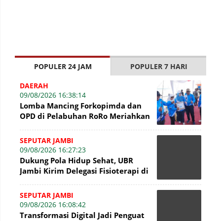
POPULER 24 JAM
POPULER 7 HARI
DAERAH
09/08/2026 16:38:14
Lomba Mancing Forkopimda dan
OPD di Pelabuhan RoRo Meriahkan
HUT ke-81 RI dan ke-61 Tanjab
Barat
SEPUTAR JAMBI
09/08/2026 16:27:23
Dukung Pola Hidup Sehat, UBR
Jambi Kirim Delegasi Fisioterapi di
Presisi Merdeka Run 2026
SEPUTAR JAMBI
09/08/2026 16:08:42
Transformasi Digital Jadi Penguat