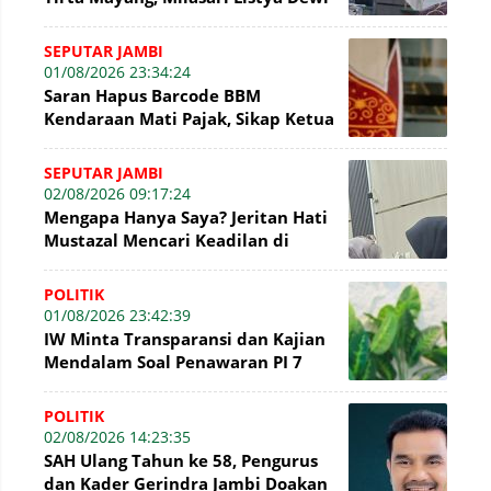
Kembali Mencuat di Sidang Tipikor
SEPUTAR JAMBI
01/08/2026 23:34:24
Saran Hapus Barcode BBM
Kendaraan Mati Pajak, Sikap Ketua
DPRD Jambi Dikritik Pengamat
Hukum
SEPUTAR JAMBI
02/08/2026 09:17:24
Mengapa Hanya Saya? Jeritan Hati
Mustazal Mencari Keadilan di
Sidang Perumda Tirta Mayang
Jambi
POLITIK
01/08/2026 23:42:39
IW Minta Transparansi dan Kajian
Mendalam Soal Penawaran PI 7
Persen WK Jabung
POLITIK
02/08/2026 14:23:35
SAH Ulang Tahun ke 58, Pengurus
dan Kader Gerindra Jambi Doakan