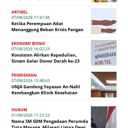
Wujudkan Dasa Darma dengan Aksi
Nyata
ARTIKEL
07/08/2026 17:47:48
Ketika Perempuan Adat
Menanggung Beban Krisis Pangan
EKONOMI BISNIS
07/08/2026 16:02:23
Konsisten Alirkan Kepedulian,
Sinsen Gelar Donor Darah ke-23
dalam Perayaan Anniversary
Sinsen
PENDIDIKAN
07/08/2026 15:48:43
UNJA Gandeng Yayasan An-Nahl
Kembangkan Klinik Kesehatan
Pesantren
HUKUM
01/08/2026 11:22:22
Nama SM SDM Pengadaan Perumda
Tirta Mayang, Milasari Listya Dewi