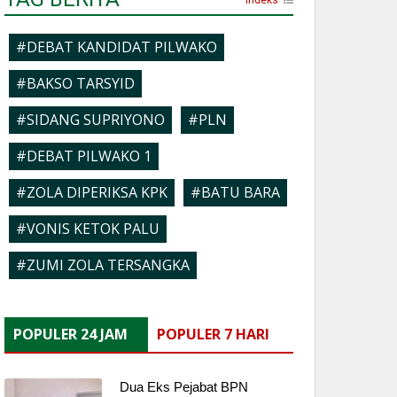
#DEBAT KANDIDAT PILWAKO
#BAKSO TARSYID
#SIDANG SUPRIYONO
#PLN
#DEBAT PILWAKO 1
#ZOLA DIPERIKSA KPK
#BATU BARA
#VONIS KETOK PALU
#ZUMI ZOLA TERSANGKA
POPULER 24 JAM
POPULER 7 HARI
Dua Eks Pejabat BPN