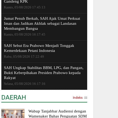
Gandeng KPK
Kamis, 05/08/2026 17:45:13
Jumat Penuh Berkah, SAH Ajak Umat Perkuat
Iman dan Jadikan Akhlak sebagai Landasan
Membangun Bangsa
Kamis, 05/08/2026 16:17:45
SAH Sebut Era Prabowo Menjadi Tonggak
Kemerdekaan Petani Indonesia
Rabu, 05/08/2026 17:22:49
SAH Ungkap Stabilitas BBM, LPG, dan Pangan,
Bukti Keberpihakan Presiden Prabowo kepada
Rakyat
Selasa, 05/08/2026 16:17:16
DAERAH
Indeks
Wabup Tanjabbar Audiensi dengan
Wamenaker Bahas Penguatan SDM