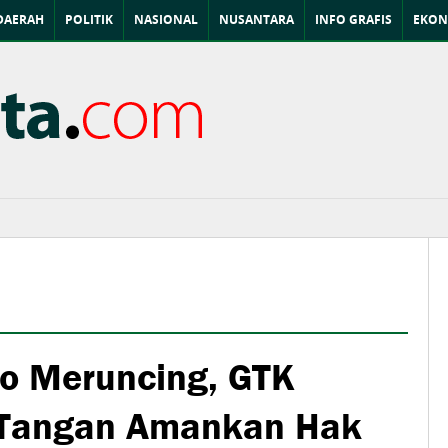
DAERAH
POLITIK
NASIONAL
NUSANTARA
INFO GRAFIS
EKON
o Meruncing, GTK
n Tangan Amankan Hak