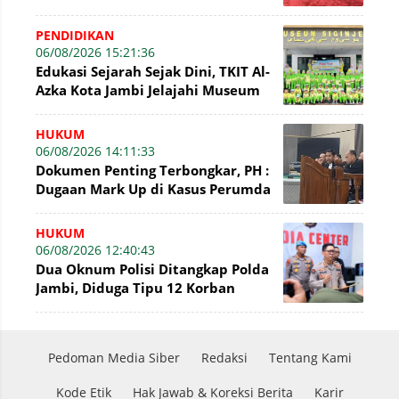
Akhlak sebagai Landasan
Membangun Bangsa
PENDIDIKAN
06/08/2026 15:21:36
Edukasi Sejarah Sejak Dini, TKIT Al-
Azka Kota Jambi Jelajahi Museum
Siginjei
HUKUM
06/08/2026 14:11:33
Dokumen Penting Terbongkar, PH :
Dugaan Mark Up di Kasus Perumda
Tirta Mayang Terbantahkan
HUKUM
06/08/2026 12:40:43
Dua Oknum Polisi Ditangkap Polda
Jambi, Diduga Tipu 12 Korban
Rekrutmen Bintara Polri
Pedoman Media Siber
Redaksi
Tentang Kami
Kode Etik
Hak Jawab & Koreksi Berita
Karir