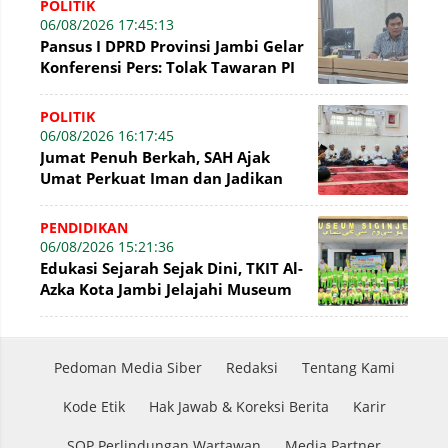
POLITIK
06/08/2026 17:45:13
Pansus I DPRD Provinsi Jambi Gelar
Konferensi Pers: Tolak Tawaran PI
7% PetroChina, Siap Gandeng KPK
POLITIK
06/08/2026 16:17:45
Jumat Penuh Berkah, SAH Ajak
Umat Perkuat Iman dan Jadikan
Akhlak sebagai Landasan
Membangun Bangsa
PENDIDIKAN
06/08/2026 15:21:36
Edukasi Sejarah Sejak Dini, TKIT Al-
Azka Kota Jambi Jelajahi Museum
Siginjei
Pedoman Media Siber
Redaksi
Tentang Kami
Kode Etik
Hak Jawab & Koreksi Berita
Karir
SOP Perlindungan Wartawan
Media Partner