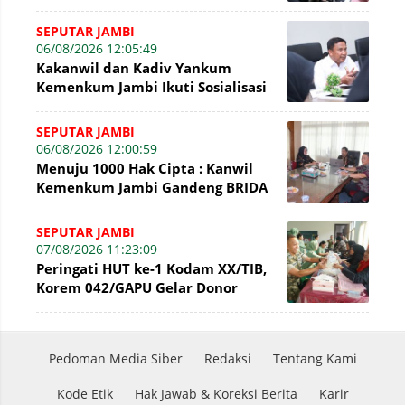
BNI Bahas Pembiayaan Hak Cipta
Gratis
SEPUTAR JAMBI
06/08/2026 12:05:49
Kakanwil dan Kadiv Yankum
Kemenkum Jambi Ikuti Sosialisasi
Penetapan Korporasi Nonaktif
Secara Admin
SEPUTAR JAMBI
06/08/2026 12:00:59
Menuju 1000 Hak Cipta : Kanwil
Kemenkum Jambi Gandeng BRIDA
Inventarisasi Potensi Karya
SEPUTAR JAMBI
07/08/2026 11:23:09
Peringati HUT ke-1 Kodam XX/TIB,
Korem 042/GAPU Gelar Donor
Darah di Makodim 0415/Jambi
Pedoman Media Siber
Redaksi
Tentang Kami
Kode Etik
Hak Jawab & Koreksi Berita
Karir