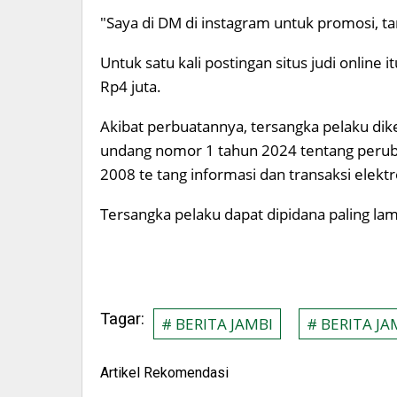
"Saya di DM di instagram untuk promosi, ta
Untuk satu kali postingan situs judi onlin
Rp4 juta.
Akibat perbuatannya, tersangka pelaku diken
undang nomor 1 tahun 2024 tentang peru
2008 te tang informasi dan transaksi elektr
Tersangka pelaku dapat dipidana paling lam
Tagar:
# BERITA JAMBI
# BERITA JA
Artikel Rekomendasi