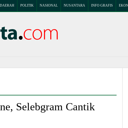
DAERAH
POLITIK
NASIONAL
NUSANTARA
INFO GRAFIS
EKON
ne, Selebgram Cantik