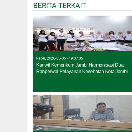
BERITA TERKAIT
Rabu, 2026-08-05 - 19:07:05
Kanwil Kemenkum Jambi Harmonisasi Dua
Ranperwal Pelayanan Kesehatan Kota Jambi