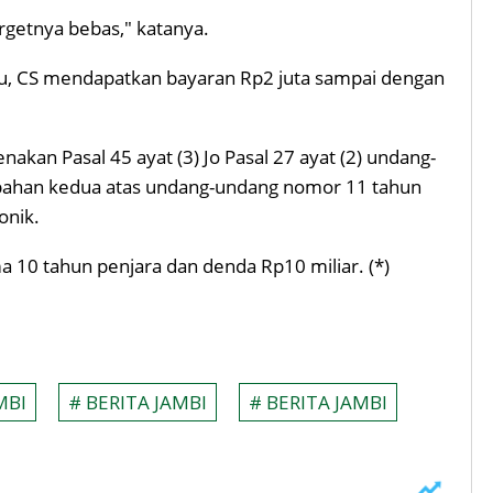
rgetnya bebas," katanya.
e itu, CS mendapatkan bayaran Rp2 juta sampai dengan
akan Pasal 45 ayat (3) Jo Pasal 27 ayat (2) undang-
bahan kedua atas undang-undang nomor 11 tahun
onik.
a 10 tahun penjara dan denda Rp10 miliar. (*)
MBI
# BERITA JAMBI
# BERITA JAMBI