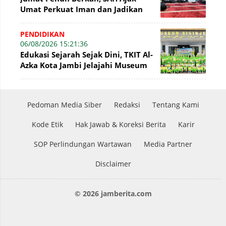
Umat Perkuat Iman dan Jadikan
Akhlak sebagai Landasan
Membangun Bangsa
PENDIDIKAN
06/08/2026 15:21:36
Edukasi Sejarah Sejak Dini, TKIT Al-
Azka Kota Jambi Jelajahi Museum
Siginjei
Pedoman Media Siber
Redaksi
Tentang Kami
Kode Etik
Hak Jawab & Koreksi Berita
Karir
SOP Perlindungan Wartawan
Media Partner
Disclaimer
© 2026 jamberita.com