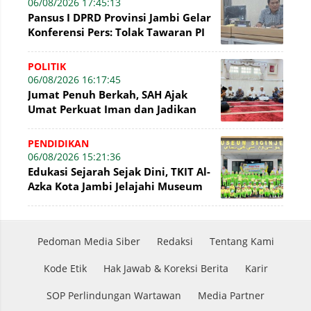
06/08/2026 17:45:13
Pansus I DPRD Provinsi Jambi Gelar
Konferensi Pers: Tolak Tawaran PI
7% PetroChina, Siap Gandeng KPK
POLITIK
06/08/2026 16:17:45
Jumat Penuh Berkah, SAH Ajak
Umat Perkuat Iman dan Jadikan
Akhlak sebagai Landasan
Membangun Bangsa
PENDIDIKAN
06/08/2026 15:21:36
Edukasi Sejarah Sejak Dini, TKIT Al-
Azka Kota Jambi Jelajahi Museum
Siginjei
Pedoman Media Siber
Redaksi
Tentang Kami
Kode Etik
Hak Jawab & Koreksi Berita
Karir
SOP Perlindungan Wartawan
Media Partner