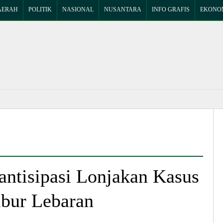
AERAH
POLITIK
NASIONAL
NUSANTARA
INFO GRAFIS
EKONOM
tisipasi Lonjakan Kasus
bur Lebaran