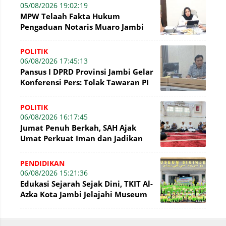
05/08/2026 19:02:19
MPW Telaah Fakta Hukum
Pengaduan Notaris Muaro Jambi
POLITIK
06/08/2026 17:45:13
Pansus I DPRD Provinsi Jambi Gelar
Konferensi Pers: Tolak Tawaran PI
7% PetroChina, Siap Gandeng KPK
POLITIK
06/08/2026 16:17:45
Jumat Penuh Berkah, SAH Ajak
Umat Perkuat Iman dan Jadikan
Akhlak sebagai Landasan
Membangun Bangsa
PENDIDIKAN
06/08/2026 15:21:36
Edukasi Sejarah Sejak Dini, TKIT Al-
Azka Kota Jambi Jelajahi Museum
Siginjei