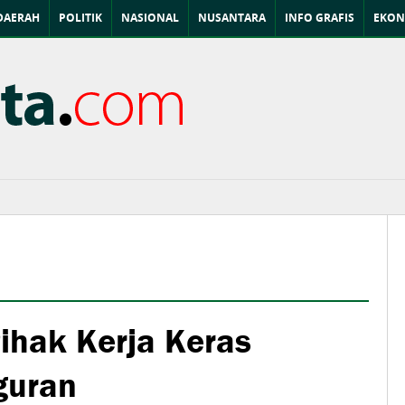
DAERAH
POLITIK
NASIONAL
NUSANTARA
INFO GRAFIS
EKON
hak Kerja Keras
guran