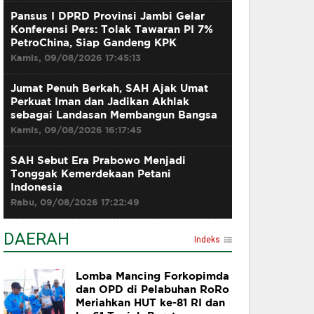
Pansus I DPRD Provinsi Jambi Gelar
Konferensi Pers: Tolak Tawaran PI 7%
PetroChina, Siap Gandeng KPK
Kamis, 09/08/2026 17:45:13
Jumat Penuh Berkah, SAH Ajak Umat
Perkuat Iman dan Jadikan Akhlak
sebagai Landasan Membangun Bangsa
Kamis, 09/08/2026 16:17:45
SAH Sebut Era Prabowo Menjadi
Tonggak Kemerdekaan Petani
Indonesia
Rabu, 09/08/2026 17:22:49
DAERAH
Indeks
Lomba Mancing Forkopimda
dan OPD di Pelabuhan RoRo
Meriahkan HUT ke-81 RI dan