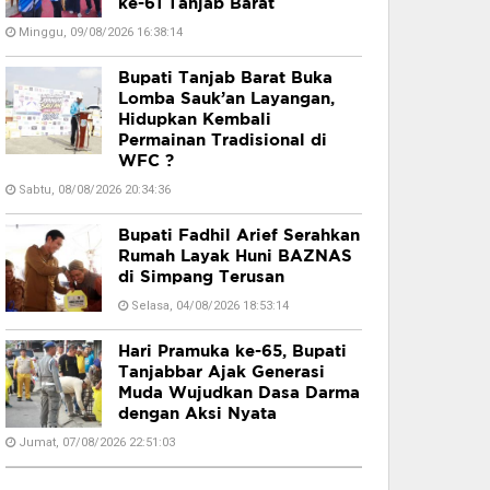
ke-61 Tanjab Barat
Minggu, 09/08/2026 16:38:14
Bupati Tanjab Barat Buka
Lomba Sauk’an Layangan,
Hidupkan Kembali
Permainan Tradisional di
WFC ?
Sabtu, 08/08/2026 20:34:36
Bupati Fadhil Arief Serahkan
Rumah Layak Huni BAZNAS
di Simpang Terusan
Selasa, 04/08/2026 18:53:14
Hari Pramuka ke-65, Bupati
Tanjabbar Ajak Generasi
Muda Wujudkan Dasa Darma
dengan Aksi Nyata
Jumat, 07/08/2026 22:51:03