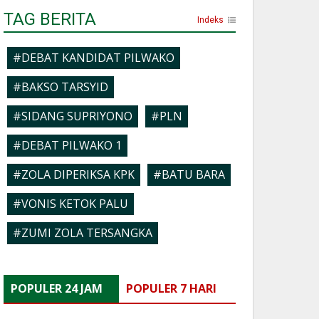
TAG BERITA
Indeks
#DEBAT KANDIDAT PILWAKO
#BAKSO TARSYID
#SIDANG SUPRIYONO
#PLN
#DEBAT PILWAKO 1
#ZOLA DIPERIKSA KPK
#BATU BARA
#VONIS KETOK PALU
#ZUMI ZOLA TERSANGKA
POPULER 24 JAM
POPULER 7 HARI