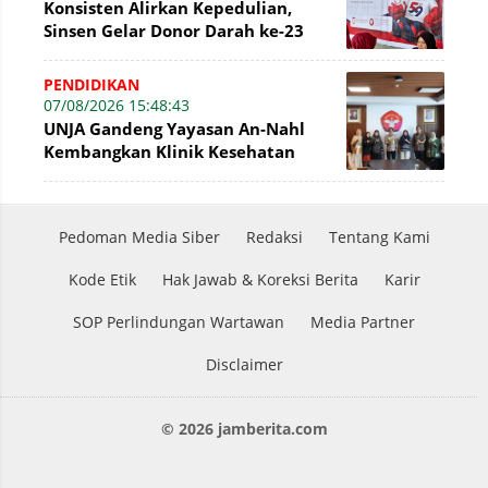
Konsisten Alirkan Kepedulian,
Sinsen Gelar Donor Darah ke-23
dalam Perayaan Anniversary
Sinsen
PENDIDIKAN
07/08/2026 15:48:43
UNJA Gandeng Yayasan An-Nahl
Kembangkan Klinik Kesehatan
Pesantren
Pedoman Media Siber
Redaksi
Tentang Kami
Kode Etik
Hak Jawab & Koreksi Berita
Karir
SOP Perlindungan Wartawan
Media Partner
Disclaimer
© 2026 jamberita.com