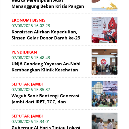
Menanggung Beban Krisis Pangan
EKONOMI BISNIS
07/08/2026 16:02:23
Konsisten Alirkan Kepedulian,
Sinsen Gelar Donor Darah ke-23
dalam Perayaan Anniversary
Sinsen
PENDIDIKAN
07/08/2026 15:48:43
UNJA Gandeng Yayasan An-Nahl
Kembangkan Klinik Kesehatan
Pesantren
SEPUTAR JAMBI
07/08/2026 15:35:37
Wagub Sani: Bentengi Generasi
Jambi dari IRET, TCC, dan
Perundungan Dimulai dari Sekolah
SEPUTAR JAMBI
07/08/2026 15:34:01
Gubernur Al Haris Tinjau Lokasi