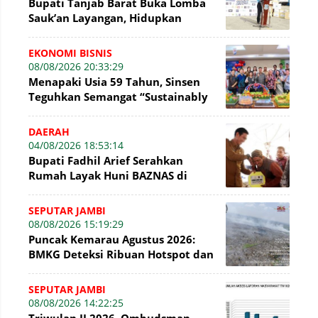
Bupati Tanjab Barat Buka Lomba
Sauk’an Layangan, Hidupkan
Kembali Permainan Tradisional di
WFC ?
EKONOMI BISNIS
08/08/2026 20:33:29
Menapaki Usia 59 Tahun, Sinsen
Teguhkan Semangat “Sustainably
Growing”
DAERAH
04/08/2026 18:53:14
Bupati Fadhil Arief Serahkan
Rumah Layak Huni BAZNAS di
Simpang Terusan
SEPUTAR JAMBI
08/08/2026 15:19:29
Puncak Kemarau Agustus 2026:
BMKG Deteksi Ribuan Hotspot dan
Kabut Asap di Jambi
SEPUTAR JAMBI
08/08/2026 14:22:25
Triwulan II 2026, Ombudsman