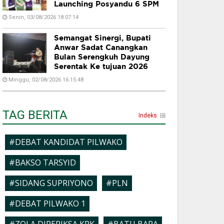
Launching Posyandu 6 SPM
Senin, 03/08/2026 18:07:14
Semangat Sinergi, Bupati
Anwar Sadat Canangkan
Bulan Serengkuh Dayung
Serentak Ke tujuan 2026
Minggu, 02/08/2026 16:15:48
TAG BERITA
Indeks
#DEBAT KANDIDAT PILWAKO
#BAKSO TARSYID
#SIDANG SUPRIYONO
#PLN
#DEBAT PILWAKO 1