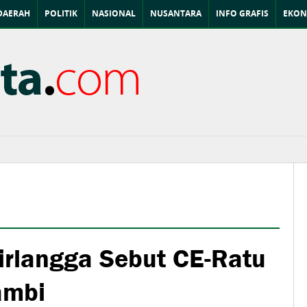
DAERAH
POLITIK
NASIONAL
NUSANTARA
INFO GRAFIS
EKON
irlangga Sebut CE-Ratu
ambi