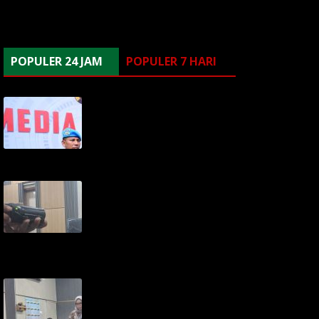
#ZUMI ZOLA TERSANGKA
POPULER 24 JAM
POPULER 7 HARI
Dua Oknum Polisi
Ditangkap Polda Jambi,
Diduga Tipu 12 Korban
Rekrutmen Bintara Polri
Kamis, 06/08/2026
Pansus I DPRD Provinsi
Jambi Gelar Konferensi
Pers: Tolak Tawaran PI
7% PetroChina, Siap
Gandeng KPK
Kamis, 06/08/2026
Sentil Pengadaan 'Pakai
Jet Tempur', Hakim Cecar
Saksi Kasus Perumda