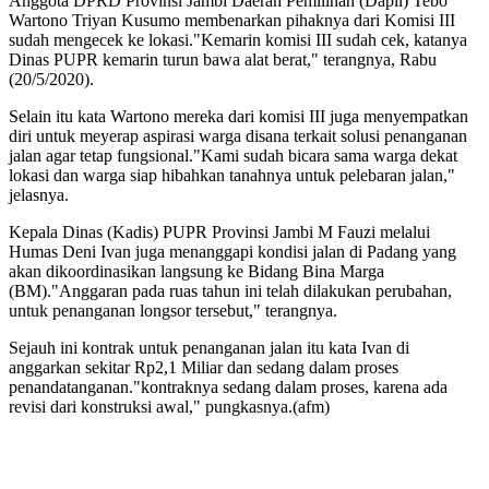
Anggota DPRD Provinsi Jambi Daerah Pemilihan (Dapil) Tebo
Wartono Triyan Kusumo membenarkan pihaknya dari Komisi III
sudah mengecek ke lokasi."Kemarin komisi III sudah cek, katanya
Dinas PUPR kemarin turun bawa alat berat," terangnya, Rabu
(20/5/2020).
Selain itu kata Wartono mereka dari komisi III juga menyempatkan
diri untuk meyerap aspirasi warga disana terkait solusi penanganan
jalan agar tetap fungsional."Kami sudah bicara sama warga dekat
lokasi dan warga siap hibahkan tanahnya untuk pelebaran jalan,"
jelasnya.
Kepala Dinas (Kadis) PUPR Provinsi Jambi M Fauzi melalui
Humas Deni Ivan juga menanggapi kondisi jalan di Padang yang
akan dikoordinasikan langsung ke Bidang Bina Marga
(BM)."Anggaran pada ruas tahun ini telah dilakukan perubahan,
untuk penanganan longsor tersebut," terangnya.
Sejauh ini kontrak untuk penanganan jalan itu kata Ivan di
anggarkan sekitar Rp2,1 Miliar dan sedang dalam proses
penandatanganan."kontraknya sedang dalam proses, karena ada
revisi dari konstruksi awal," pungkasnya.(afm)