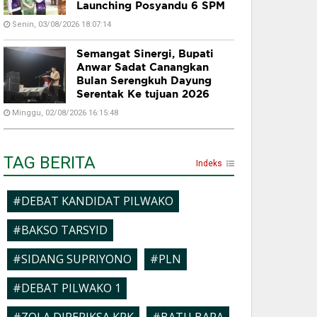
Launching Posyandu 6 SPM
Senin, 03/08/2026 18:07:14
Semangat Sinergi, Bupati
Anwar Sadat Canangkan
Bulan Serengkuh Dayung
Serentak Ke tujuan 2026
Minggu, 02/08/2026 16:15:48
TAG BERITA
Indeks
#DEBAT KANDIDAT PILWAKO
#BAKSO TARSYID
#SIDANG SUPRIYONO
#PLN
#DEBAT PILWAKO 1