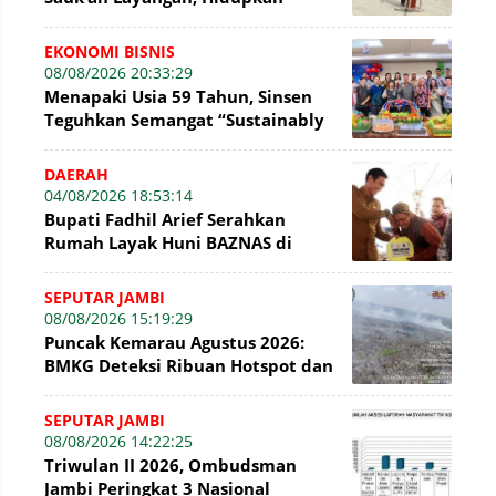
Kembali Permainan Tradisional di
WFC ?
EKONOMI BISNIS
08/08/2026 20:33:29
Menapaki Usia 59 Tahun, Sinsen
Teguhkan Semangat “Sustainably
Growing”
DAERAH
04/08/2026 18:53:14
Bupati Fadhil Arief Serahkan
Rumah Layak Huni BAZNAS di
Simpang Terusan
SEPUTAR JAMBI
08/08/2026 15:19:29
Puncak Kemarau Agustus 2026:
BMKG Deteksi Ribuan Hotspot dan
Kabut Asap di Jambi
SEPUTAR JAMBI
08/08/2026 14:22:25
Triwulan II 2026, Ombudsman
Jambi Peringkat 3 Nasional