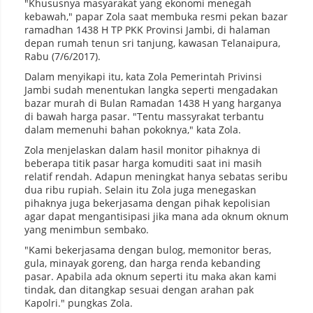
"Khususnya masyarakat yang ekonomi menegah
kebawah," papar Zola saat membuka resmi pekan bazar
ramadhan 1438 H TP PKK Provinsi Jambi, di halaman
depan rumah tenun sri tanjung, kawasan Telanaipura,
Rabu (7/6/2017).
Dalam menyikapi itu, kata Zola Pemerintah Privinsi
Jambi sudah menentukan langka seperti mengadakan
bazar murah di Bulan Ramadan 1438 H yang harganya
di bawah harga pasar. "Tentu massyrakat terbantu
dalam memenuhi bahan pokoknya," kata Zola.
Zola menjelaskan dalam hasil monitor pihaknya di
beberapa titik pasar harga komuditi saat ini masih
relatif rendah. Adapun meningkat hanya sebatas seribu
dua ribu rupiah. Selain itu Zola juga menegaskan
pihaknya juga bekerjasama dengan pihak kepolisian
agar dapat mengantisipasi jika mana ada oknum oknum
yang menimbun sembako.
"Kami bekerjasama dengan bulog, memonitor beras,
gula, minayak goreng, dan harga renda kebanding
pasar. Apabila ada oknum seperti itu maka akan kami
tindak, dan ditangkap sesuai dengan arahan pak
Kapolri." pungkas Zola.