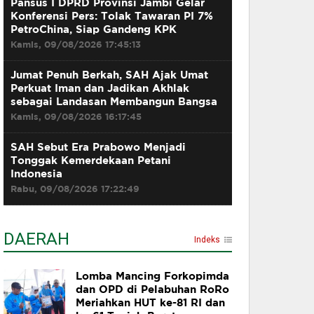
Pansus I DPRD Provinsi Jambi Gelar
Konferensi Pers: Tolak Tawaran PI 7%
PetroChina, Siap Gandeng KPK
Kamis, 09/08/2026 17:45:13
Jumat Penuh Berkah, SAH Ajak Umat
Perkuat Iman dan Jadikan Akhlak
sebagai Landasan Membangun Bangsa
Kamis, 09/08/2026 16:17:45
SAH Sebut Era Prabowo Menjadi
Tonggak Kemerdekaan Petani
Indonesia
Rabu, 09/08/2026 17:22:49
DAERAH
Indeks
Lomba Mancing Forkopimda
dan OPD di Pelabuhan RoRo
Meriahkan HUT ke-81 RI dan