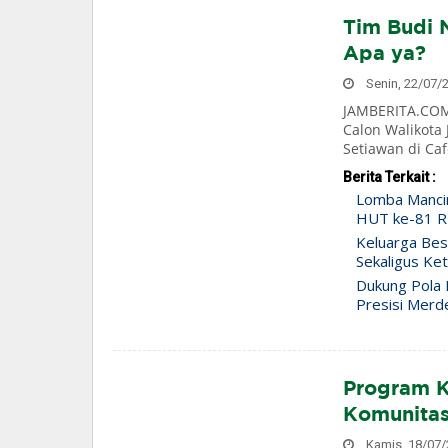
Tim Budi 
Apa ya?
Senin, 22/07/2
JAMBERITA.COM-
Calon Walikota 
Setiawan di Café
Berita Terkait :
Lomba Manci
HUT ke-81 RI
Keluarga Bes
Sekaligus Ke
Dukung Pola H
Presisi Merd
Program K
Komunitas
Kamis, 18/07/2