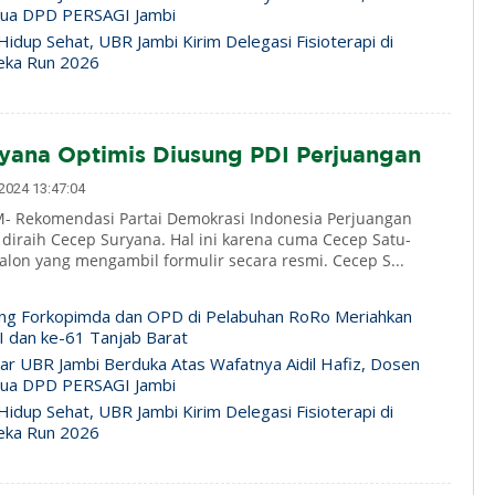
tua DPD PERSAGI Jambi
idup Sehat, UBR Jambi Kirim Delegasi Fisioterapi di
eka Run 2026
yana Optimis Diusung PDI Perjuangan
024 13:47:04
 Rekomendasi Partai Demokrasi Indonesia Perjuangan
 diraih Cecep Suryana. Hal ini karena cuma Cecep Satu-
alon yang mengambil formulir secara resmi. Cecep S...
ng Forkopimda dan OPD di Pelabuhan RoRo Meriahkan
 dan ke-61 Tanjab Barat
ar UBR Jambi Berduka Atas Wafatnya Aidil Hafiz, Dosen
tua DPD PERSAGI Jambi
idup Sehat, UBR Jambi Kirim Delegasi Fisioterapi di
eka Run 2026