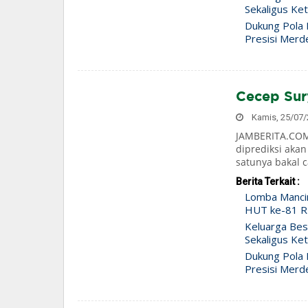
Sekaligus Ke
Dukung Pola H
Presisi Merd
Cecep Sur
Kamis, 25/07/2
JAMBERITA.COM-
diprediksi akan
satunya bakal c
Berita Terkait :
Lomba Manci
HUT ke-81 RI
Keluarga Bes
Sekaligus Ke
Dukung Pola H
Presisi Merd