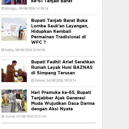
ke-61 Tanjab Barat
Minggu, 09/08/2026 16:38:14
Bupati Tanjab Barat Buka
Lomba Sauk’an Layangan,
Hidupkan Kembali
Permainan Tradisional di
WFC ?
Sabtu, 08/08/2026 20:34:36
Bupati Fadhil Arief Serahkan
Rumah Layak Huni BAZNAS
di Simpang Terusan
Selasa, 04/08/2026 18:53:14
Hari Pramuka ke-65, Bupati
Tanjabbar Ajak Generasi
Muda Wujudkan Dasa Darma
dengan Aksi Nyata
Jumat, 07/08/2026 22:51:03