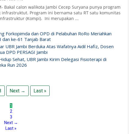
 Bakal calon walikota Jambi Cecep Suryana punya program
 infrastruktut. Program ini bernama satu RT satu komunitas
frastruktur (Kompi). Ini merupakan ...
ng Forkopimda dan OPD di Pelabuhan RoRo Meriahkan
 dan ke-61 Tanjab Barat
ar UBR Jambi Berduka Atas Wafatnya Aidil Hafiz, Dosen
tua DPD PERSAGI Jambi
idup Sehat, UBR Jambi Kirim Delegasi Fisioterapi di
eka Run 2026
3
Next →
Last »
1
2
3
Next →
Last »