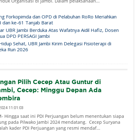
 Induk Organisasi di Jambi. Dalam pelaksanaan...
ng Forkopimda dan OPD di Pelabuhan RoRo Meriahkan
 dan ke-61 Tanjab Barat
ar UBR Jambi Berduka Atas Wafatnya Aidil Hafiz, Dosen
tua DPD PERSAGI Jambi
idup Sehat, UBR Jambi Kirim Delegasi Fisioterapi di
eka Run 2026
ngan Pilih Cecep Atau Guntur di
ambi, Cecep: Minggu Depan Ada
embira
024 11:01:03
 Hingga saat ini PDI Perjuangan belum menentukan siapa
ung pada Pilwako Jambi 2024 mendatang. Cecep Suryana
alah kader PDI Perjuangan yang resmi mendaf...