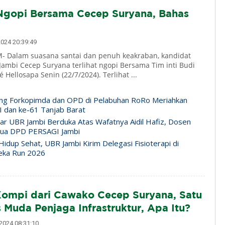
Ngopi Bersama Cecep Suryana, Bahas
024 20:39:49
 Dalam suasana santai dan penuh keakraban, kandidat
Jambi Cecep Suryana terlihat ngopi Bersama Tim inti Budi
 Hellosapa Senin (22/7/2024). Terlihat ...
ng Forkopimda dan OPD di Pelabuhan RoRo Meriahkan
 dan ke-61 Tanjab Barat
ar UBR Jambi Berduka Atas Wafatnya Aidil Hafiz, Dosen
tua DPD PERSAGI Jambi
idup Sehat, UBR Jambi Kirim Delegasi Fisioterapi di
eka Run 2026
ompi dari Cawako Cecep Suryana, Satu
 Muda Penjaga Infrastruktur, Apa Itu?
024 08:31:10