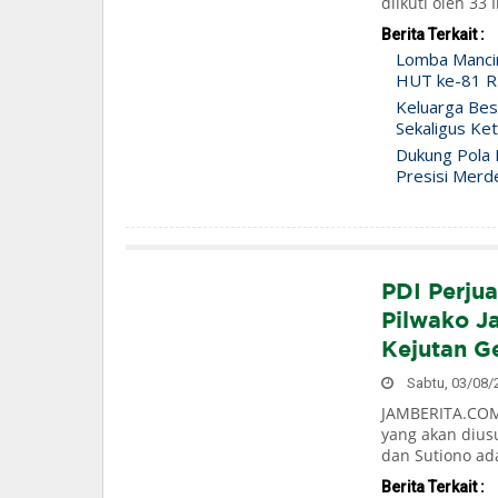
diikuti oleh 33
Berita Terkait :
Lomba Manci
HUT ke-81 RI
Keluarga Bes
Sekaligus Ke
Dukung Pola H
Presisi Merd
PDI Perjua
Pilwako J
Kejutan G
Sabtu, 03/08/2
JAMBERITA.COM-
yang akan dius
dan Sutiono ad
Berita Terkait :