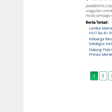
JAMBERITA.COM-
unggulan untuk
muda penjaga in
Berita Terkait :
Lomba Manci
HUT ke-81 RI
Keluarga Bes
Sekaligus Ke
Dukung Pola H
Presisi Merd
1
2