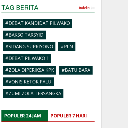
TAG BERITA
Indeks
#DEBAT KANDIDAT PILWAKO
#BAKSO TARSYID
#SIDANG SUPRIYONO
#PLN
#DEBAT PILWAKO 1
#ZOLA DIPERIKSA KPK
#BATU BARA
#VONIS KETOK PALU
#ZUMI ZOLA TERSANGKA
POPULER 24 JAM
POPULER 7 HARI