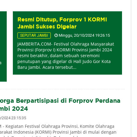
Resmi Ditutup, Forprov 1 KORMI
Jambi Sukses Digelar
Minggu, 20/10/2024 19:26:15
SEPUTAR JAMBI
JAMBERITA.COM- Festival Olahraga Masyarakat
Provinsi (Forprov I) KORMI Provinsi Jambi 2024
resmi berakhir, dalam sebuah seremoni
penutupan yang digelar di Hall Judo Gor Kota
a
Baru Jambi. Acara tersebut...
orga Berpartisipasi di Forprov Perdana
mbi 2024
2024 23:15:35
- Kegiatan Festival Olahraga Provinsi, Komite Olahraga
arakat Indonesia (KORMI) Provinsi Jambi di mulai dengan