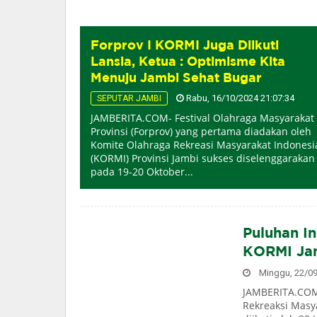
Forprov I KORMI Juga Diikuti
Lansia, Ketua : Optimisme Kita
Menuju Jambi Sehat Bugar
Rabu, 16/10/2024 21:07:34
SEPUTAR JAMBI
JAMBERITA.COM- Festival Olahraga Masyarakat
Provinsi (Forprov) yang pertama diadakan oleh
Komite Olahraga Rekreasi Masyarakat Indonesi
(KORMI) Provinsi Jambi sukses diselenggarakan
pada 19-20 Oktober...
Puluhan In
KORMI Ja
Minggu, 22/09/
JAMBERITA.COM 
Rekreaksi Masy