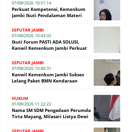
07/08/2026 10:51:14
Perkuat Kompetensi, Kemenkum
Jambi Ikuti Pendalaman Materi
Perancangan Peraturan
Perundang-undangan
SEPUTAR JAMBI
07/08/2026 10:43:32
Ikuti Forum PASTI ADA SOLUSI,
Kanwil Kemenkum Jambi Perkuat
Komitmen Pelayanan Publik
SEPUTAR JAMBI
07/08/2026 10:40:31
Kanwil Kemenkum Jambi Sukses
Lelang Paket BMN Kendaraan
Bermotor senilai Rp16,1 Juta
HUKUM
01/08/2026 11:22:22
Nama SM SDM Pengadaan Perumda
Tirta Mayang, Milasari Listya Dewi
Kembali Mencuat di Sidang Tipikor
SEPUTAR JAMBI