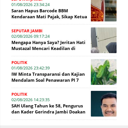
01/08/2026 23:34:24
Saran Hapus Barcode BBM
Kendaraan Mati Pajak, Sikap Ketua
DPRD Jambi Dikritik Pengamat
Hukum
SEPUTAR JAMBI
02/08/2026 09:17:24
Mengapa Hanya Saya? Jeritan Hati
Mustazal Mencari Keadilan di
Sidang Perumda Tirta Mayang
Jambi
POLITIK
01/08/2026 23:42:39
IW Minta Transparansi dan Kajian
Mendalam Soal Penawaran PI 7
Persen WK Jabung
POLITIK
02/08/2026 14:23:35
SAH Ulang Tahun ke 58, Pengurus
dan Kader Gerindra Jambi Doakan
Menjadi Pemimpin yang
Menginspirasi