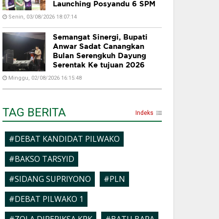
Launching Posyandu 6 SPM
Senin, 03/08/2026 18:07:14
Semangat Sinergi, Bupati
Anwar Sadat Canangkan
Bulan Serengkuh Dayung
Serentak Ke tujuan 2026
Minggu, 02/08/2026 16:15:48
TAG BERITA
Indeks
#DEBAT KANDIDAT PILWAKO
#BAKSO TARSYID
#SIDANG SUPRIYONO
#PLN
#DEBAT PILWAKO 1