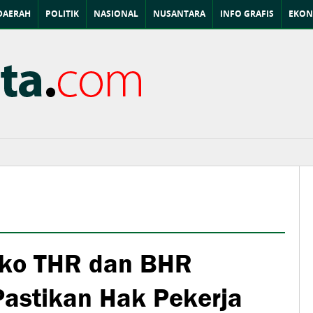
DAERAH
POLITIK
NASIONAL
NUSANTARA
INFO GRAFIS
EKON
sko THR dan BHR
astikan Hak Pekerja