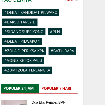
#DEBAT KANDIDAT PILWAKO
#BAKSO TARSYID
#SIDANG SUPRIYONO
#PLN
#DEBAT PILWAKO 1
#ZOLA DIPERIKSA KPK
#BATU BARA
#VONIS KETOK PALU
#ZUMI ZOLA TERSANGKA
POPULER 24 JAM
POPULER 7 HARI
Dua Eks Pejabat BPN