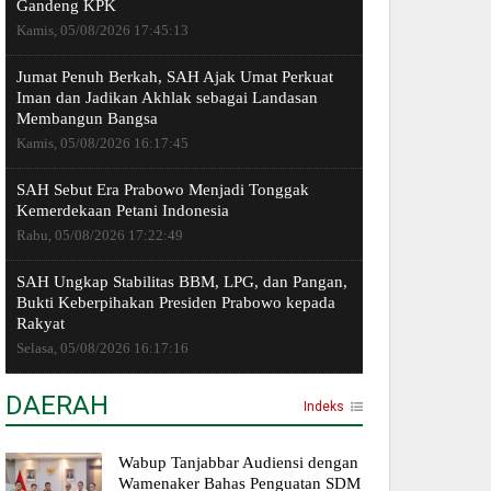
Gandeng KPK
Kamis, 05/08/2026 17:45:13
Jumat Penuh Berkah, SAH Ajak Umat Perkuat
Iman dan Jadikan Akhlak sebagai Landasan
Membangun Bangsa
Kamis, 05/08/2026 16:17:45
SAH Sebut Era Prabowo Menjadi Tonggak
Kemerdekaan Petani Indonesia
Rabu, 05/08/2026 17:22:49
SAH Ungkap Stabilitas BBM, LPG, dan Pangan,
Bukti Keberpihakan Presiden Prabowo kepada
Rakyat
Selasa, 05/08/2026 16:17:16
DAERAH
Indeks
Wabup Tanjabbar Audiensi dengan
Wamenaker Bahas Penguatan SDM