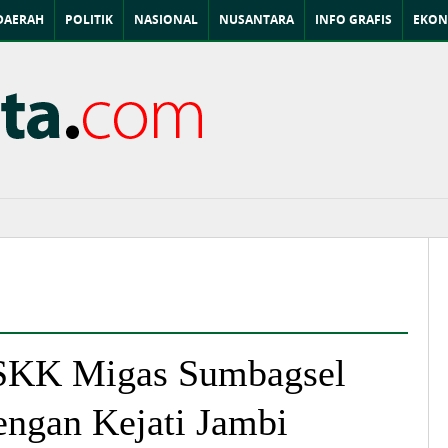
DAERAH
POLITIK
NASIONAL
NUSANTARA
INFO GRAFIS
EKON
 SKK Migas Sumbagsel
engan Kejati Jambi