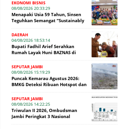
WFC ?
EKONOMI BISNIS
08/08/2026 20:33:29
Menapaki Usia 59 Tahun, Sinsen
Teguhkan Semangat “Sustainably
Growing”
DAERAH
04/08/2026 18:53:14
Bupati Fadhil Arief Serahkan
Rumah Layak Huni BAZNAS di
Simpang Terusan
SEPUTAR JAMBI
08/08/2026 15:19:29
Puncak Kemarau Agustus 2026:
BMKG Deteksi Ribuan Hotspot dan
Kabut Asap di Jambi
SEPUTAR JAMBI
08/08/2026 14:22:25
Triwulan II 2026, Ombudsman
Jambi Peringkat 3 Nasional
Penyelesaian Laporan