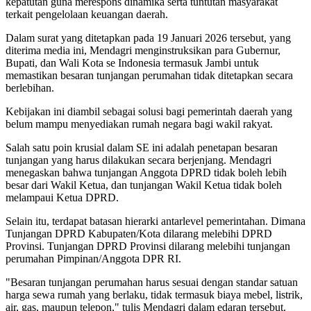
kepatutan guna merespons dinamika serta tuntutan masyarakat
terkait pengelolaan keuangan daerah.
Dalam surat yang ditetapkan pada 19 Januari 2026 tersebut, yang
diterima media ini, Mendagri menginstruksikan para Gubernur,
Bupati, dan Wali Kota se Indonesia termasuk Jambi untuk
memastikan besaran tunjangan perumahan tidak ditetapkan secara
berlebihan.
Kebijakan ini diambil sebagai solusi bagi pemerintah daerah yang
belum mampu menyediakan rumah negara bagi wakil rakyat.
Salah satu poin krusial dalam SE ini adalah penetapan besaran
tunjangan yang harus dilakukan secara berjenjang. Mendagri
menegaskan bahwa tunjangan Anggota DPRD tidak boleh lebih
besar dari Wakil Ketua, dan tunjangan Wakil Ketua tidak boleh
melampaui Ketua DPRD.
Selain itu, terdapat batasan hierarki antarlevel pemerintahan. Dimana
Tunjangan DPRD Kabupaten/Kota dilarang melebihi DPRD
Provinsi. Tunjangan DPRD Provinsi dilarang melebihi tunjangan
perumahan Pimpinan/Anggota DPR RI.
"Besaran tunjangan perumahan harus sesuai dengan standar satuan
harga sewa rumah yang berlaku, tidak termasuk biaya mebel, listrik,
air, gas, maupun telepon," tulis Mendagri dalam edaran tersebut.