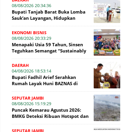
08/08/2026 20:34:36
Bupati Tanjab Barat Buka Lomba
Sauk’an Layangan, Hidupkan
Kembali Permainan Tradisional di
WFC ?
EKONOMI BISNIS
08/08/2026 20:33:29
Menapaki Usia 59 Tahun, Sinsen
Teguhkan Semangat “Sustainably
Growing”
DAERAH
04/08/2026 18:53:14
Bupati Fadhil Arief Serahkan
Rumah Layak Huni BAZNAS di
Simpang Terusan
SEPUTAR JAMBI
08/08/2026 15:19:29
Puncak Kemarau Agustus 2026:
BMKG Deteksi Ribuan Hotspot dan
Kabut Asap di Jambi
SEPUTAR JAMBI