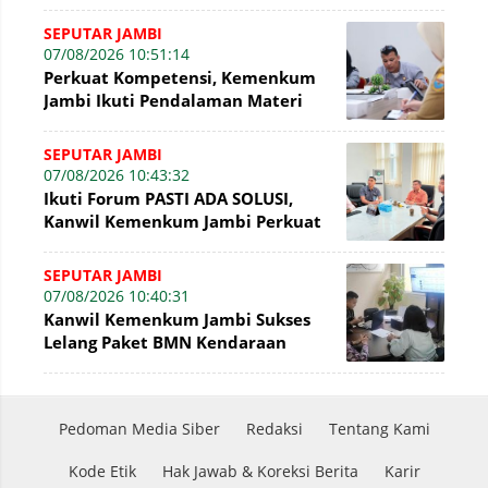
Beragam Fun Game
SEPUTAR JAMBI
07/08/2026 10:51:14
Perkuat Kompetensi, Kemenkum
Jambi Ikuti Pendalaman Materi
Perancangan Peraturan
Perundang-undangan
SEPUTAR JAMBI
07/08/2026 10:43:32
Ikuti Forum PASTI ADA SOLUSI,
Kanwil Kemenkum Jambi Perkuat
Komitmen Pelayanan Publik
SEPUTAR JAMBI
07/08/2026 10:40:31
Kanwil Kemenkum Jambi Sukses
Lelang Paket BMN Kendaraan
Bermotor senilai Rp16,1 Juta
Pedoman Media Siber
Redaksi
Tentang Kami
Kode Etik
Hak Jawab & Koreksi Berita
Karir