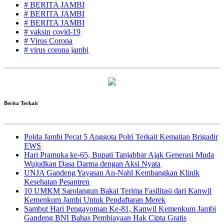
# BERITA JAMBI
# BERITA JAMBI
# BERITA JAMBI
# vaksin covid-19
# Virus Corona
# virus corona jambi
Berita Terkait
Polda Jambi Pecat 5 Anggota Polri Terkait Kematian Brigadir
EWS
Hari Pramuka ke-65, Bupati Tanjabbar Ajak Generasi Muda
Wujudkan Dasa Darma dengan Aksi Nyata
UNJA Gandeng Yayasan An-Nahl Kembangkan Klinik
Kesehatan Pesantren
10 UMKM Sarolangun Bakal Terima Fasilitasi dari Kanwil
Kemenkum Jambi Untuk Pendaftaran Merek
Sambut Hari Pengayoman Ke-81, Kanwil Kemenkum Jambi
Gandeng BNI Bahas Pembiayaan Hak Cipta Gratis