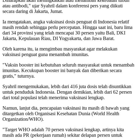
Diharapkan akan meningkatkan atau menambah kekebalan tubuh
atau antibodi," ujar Syahril dalam konferensi pers yang diikuti
secara daring di Jakarta, Jumat.
Ia mengatakan, angka vaksinasi dosis penguat di Indonesia relatif
masih rendah sehingga perlu percepatan. Hingga saat ini, baru lima
dari 34 provinsi yang telah mencapai 30 persen yaitu Bali, DKI
Jakarta, Kepulauan Riau, DI Yogyakarta, dan Jawa Barat.
Oleh karena itu, ia mengimbau masyarakat agar melakukan
vaksinasi penguat guna menambah imunitas.
"Vaksin booster ini kebutuhan seluruh masyarakat untuk menambah
imunitas. Kecukupan booster ini banyak dan diberikan secara
gratis," tuturnya.
Syahril mengemukakan, lebih dari 416 juta dosis telah disuntikkan
untuk penduduk Indonesia. Dengan demikian, lebih dari 62 persen
dari total populasi telah menerima vaksinasi lengkap.
Namun, lanjut dia, pencapaian vaksinasi itu masih di bawah yang
ditargetkan oleh Organisasi Kesehatan Dunia (World Health
Organization/WHO).
"Target WHO adalah 70 persen vaksinasi lengkap, artinya kita
masih ada PR (pekerjaan rumah) sekitar delapan persen untuk