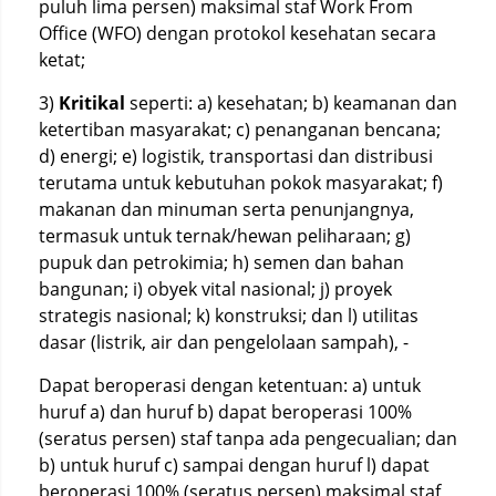
puluh lima persen) maksimal staf Work From
Office (WFO) dengan protokol kesehatan secara
ketat;
3)
Kritikal
seperti: a) kesehatan; b) keamanan dan
ketertiban masyarakat; c) penanganan bencana;
d) energi; e) logistik, transportasi dan distribusi
terutama untuk kebutuhan pokok masyarakat; f)
makanan dan minuman serta penunjangnya,
termasuk untuk ternak/hewan peliharaan; g)
pupuk dan petrokimia; h) semen dan bahan
bangunan; i) obyek vital nasional; j) proyek
strategis nasional; k) konstruksi; dan l) utilitas
dasar (listrik, air dan pengelolaan sampah), -
Dapat beroperasi dengan ketentuan: a) untuk
huruf a) dan huruf b) dapat beroperasi 100%
(seratus persen) staf tanpa ada pengecualian; dan
b) untuk huruf c) sampai dengan huruf l) dapat
beroperasi 100% (seratus persen) maksimal staf,