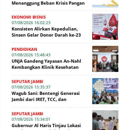
Menanggung Beban Krisis Pangan
EKONOMI BISNIS
07/08/2026 16:02:23
Konsisten Alirkan Kepedulian,
Sinsen Gelar Donor Darah ke-23
dalam Perayaan Anniversary
Sinsen
PENDIDIKAN
07/08/2026 15:48:43
UNJA Gandeng Yayasan An-Nahl
Kembangkan Klinik Kesehatan
Pesantren
SEPUTAR JAMBI
07/08/2026 15:35:37
Wagub Sani: Bentengi Generasi
Jambi dari IRET, TCC, dan
Perundungan Dimulai dari Sekolah
SEPUTAR JAMBI
07/08/2026 15:34:01
Gubernur Al Haris Tinjau Lokasi