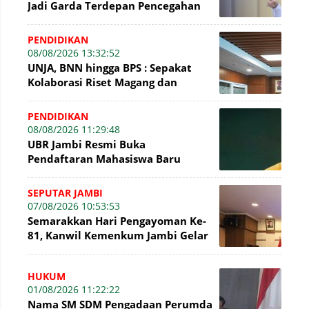
Jadi Garda Terdepan Pencegahan
Kecelakaan Kerja
PENDIDIKAN
08/08/2026 13:32:52
UNJA, BNN hingga BPS : Sepakat
Kolaborasi Riset Magang dan
Pengabdian Masyarakat
PENDIDIKAN
08/08/2026 11:29:48
UBR Jambi Resmi Buka
Pendaftaran Mahasiswa Baru
Gelombang II Hingga 31 Agustus
2026
SEPUTAR JAMBI
07/08/2026 10:53:53
Semarakkan Hari Pengayoman Ke-
81, Kanwil Kemenkum Jambi Gelar
Beragam Fun Game
HUKUM
01/08/2026 11:22:22
Nama SM SDM Pengadaan Perumda