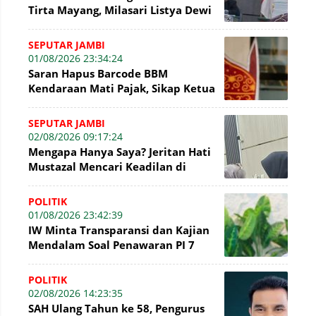
Tirta Mayang, Milasari Listya Dewi
Kembali Mencuat di Sidang Tipikor
SEPUTAR JAMBI
01/08/2026 23:34:24
Saran Hapus Barcode BBM
Kendaraan Mati Pajak, Sikap Ketua
DPRD Jambi Dikritik Pengamat
Hukum
SEPUTAR JAMBI
02/08/2026 09:17:24
Mengapa Hanya Saya? Jeritan Hati
Mustazal Mencari Keadilan di
Sidang Perumda Tirta Mayang
Jambi
POLITIK
01/08/2026 23:42:39
IW Minta Transparansi dan Kajian
Mendalam Soal Penawaran PI 7
Persen WK Jabung
POLITIK
02/08/2026 14:23:35
SAH Ulang Tahun ke 58, Pengurus