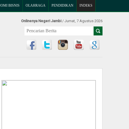
OMI BISNIS
OLAHRAGA
PENDIDIKAN
INDEKS
Onlinenya Negeri Jambi
/ Jumat, 7 Agustus 2026
Find Us at: