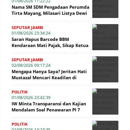
01/08/2026 11:22:22
Nama SM SDM Pengadaan Perumda
Tirta Mayang, Milasari Listya Dewi
Kembali Mencuat di Sidang Tipikor
SEPUTAR JAMBI
01/08/2026 23:34:24
Saran Hapus Barcode BBM
Kendaraan Mati Pajak, Sikap Ketua
DPRD Jambi Dikritik Pengamat
Hukum
SEPUTAR JAMBI
02/08/2026 09:17:24
Mengapa Hanya Saya? Jeritan Hati
Mustazal Mencari Keadilan di
Sidang Perumda Tirta Mayang
Jambi
POLITIK
01/08/2026 23:42:39
IW Minta Transparansi dan Kajian
Mendalam Soal Penawaran PI 7
Persen WK Jabung
POLITIK
02/08/2026 14:23:35