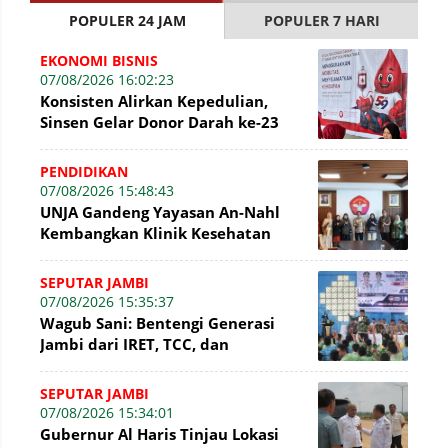
POPULER 24 JAM
POPULER 7 HARI
EKONOMI BISNIS
07/08/2026 16:02:23
Konsisten Alirkan Kepedulian,
Sinsen Gelar Donor Darah ke-23
dalam Perayaan Anniversary
Sinsen
PENDIDIKAN
07/08/2026 15:48:43
UNJA Gandeng Yayasan An-Nahl
Kembangkan Klinik Kesehatan
Pesantren
SEPUTAR JAMBI
07/08/2026 15:35:37
Wagub Sani: Bentengi Generasi
Jambi dari IRET, TCC, dan
Perundungan Dimulai dari Sekolah
SEPUTAR JAMBI
07/08/2026 15:34:01
Gubernur Al Haris Tinjau Lokasi