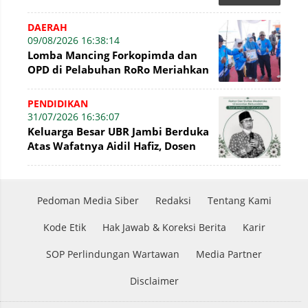
Gelam Terus Dilakukan
DAERAH
09/08/2026 16:38:14
Lomba Mancing Forkopimda dan
OPD di Pelabuhan RoRo Meriahkan
HUT ke-81 RI dan ke-61 Tanjab
Barat
PENDIDIKAN
31/07/2026 16:36:07
Keluarga Besar UBR Jambi Berduka
Atas Wafatnya Aidil Hafiz, Dosen
Sekaligus Ketua DPD PERSAGI Jambi
Pedoman Media Siber
Redaksi
Tentang Kami
Kode Etik
Hak Jawab & Koreksi Berita
Karir
SOP Perlindungan Wartawan
Media Partner
Disclaimer