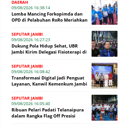
DAERAH
09/08/2026 16:38:14
Lomba Mancing Forkopimda dan
OPD di Pelabuhan RoRo Meriahkan
HUT ke-81 RI dan ke-61 Tanjab
Barat
SEPUTAR JAMBI
09/08/2026 16:27:23
Dukung Pola Hidup Sehat, UBR
Jambi Kirim Delegasi Fisioterapi di
Presisi Merdeka Run 2026
SEPUTAR JAMBI
09/08/2026 16:08:42
Transformasi Digital Jadi Penguat
Layanan, Kanwil Kemenkum Jambi
Gelar Talkshow Hari Pengayoman
SEPUTAR JAMBI
09/08/2026 16:05:40
Ribuan Pelari Padati Telanaipura
dalam Rangka Flag Off Presisi
Merdeka Run 2026