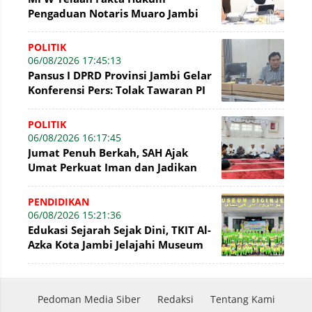
Pengaduan Notaris Muaro Jambi
POLITIK
06/08/2026 17:45:13
Pansus I DPRD Provinsi Jambi Gelar
Konferensi Pers: Tolak Tawaran PI
7% PetroChina, Siap Gandeng KPK
POLITIK
06/08/2026 16:17:45
Jumat Penuh Berkah, SAH Ajak
Umat Perkuat Iman dan Jadikan
Akhlak sebagai Landasan
Membangun Bangsa
PENDIDIKAN
06/08/2026 15:21:36
Edukasi Sejarah Sejak Dini, TKIT Al-
Azka Kota Jambi Jelajahi Museum
Siginjei
Pedoman Media Siber
Redaksi
Tentang Kami