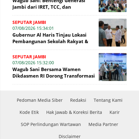
Wagub Sani: Bentengi Generasi
Jambi dari IRET, TCC, dan
Perundungan Dimulai dari Sekolah
SEPUTAR JAMBI
07/08/2026 15:34:01
Gubernur Al Haris Tinjau Lokasi
Pembangunan Sekolah Rakyat &
Lokasi Pembangunan BTN Bungo
Green City
SEPUTAR JAMBI
07/08/2026 15:32:00
Wagub Sani Bersama Wamen
Dikdasmen RI Dorong Transformasi
Digital Pendidikan di Jambi
Pedoman Media Siber
Redaksi
Tentang Kami
Kode Etik
Hak Jawab & Koreksi Berita
Karir
SOP Perlindungan Wartawan
Media Partner
Disclaimer