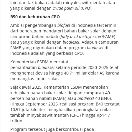
lain dan tak bukan adalah minyak sawit mentah atau
yang dikenal dengan
crude palm oil
(CPO).
B50 dan kebutuhan CPO
Ambisi pengembangan
biofuel
di Indonesia tercermin
dari penerapan mandatori bahan bakar solar dengan
campuran bahan nabati (
fatty acid methyl ester
/FAME)
atau yang dikenal dengan
biodiesel
. Adapun campuran
FAME yang digunakan dalam program
biodiesel
di
Indonesia adalah yang berbasis CPO.
Kementerian ESDM mencatat
pemanfaatan
biodiesel
selama periode 2020–2025 telah
menghemat devisa hingga 40,71 miliar dolar AS karena
memangkas impor solar.
Sejak awal 2025, Kementerian ESDM menerapkan
kebijakan bahan bakar solar dengan campuran 40
persen bahan nabati (FAME) atau
biodiesel
40 (B40).
Hingga September 2025, realisasi program B40 tercatat
10,57 juta kiloliter, menghasilkan peningkatan nilai
tambah minyak sawit mentah (CPO) hingga Rp14,7
triliun.
Program tersebut juga berkontribusi pada