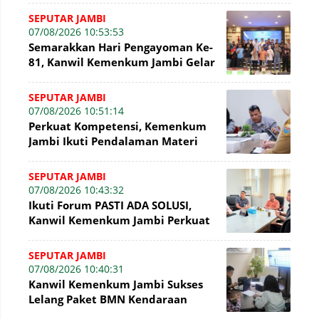
2026
SEPUTAR JAMBI
07/08/2026 10:53:53
Semarakkan Hari Pengayoman Ke-
81, Kanwil Kemenkum Jambi Gelar
Beragam Fun Game
SEPUTAR JAMBI
07/08/2026 10:51:14
Perkuat Kompetensi, Kemenkum
Jambi Ikuti Pendalaman Materi
Perancangan Peraturan
Perundang-undangan
SEPUTAR JAMBI
07/08/2026 10:43:32
Ikuti Forum PASTI ADA SOLUSI,
Kanwil Kemenkum Jambi Perkuat
Komitmen Pelayanan Publik
SEPUTAR JAMBI
07/08/2026 10:40:31
Kanwil Kemenkum Jambi Sukses
Lelang Paket BMN Kendaraan
Bermotor senilai Rp16,1 Juta