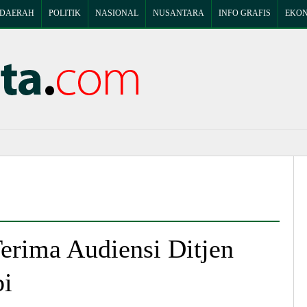
DAERAH
POLITIK
NASIONAL
NUSANTARA
INFO GRAFIS
EKON
erima Audiensi Ditjen
bi