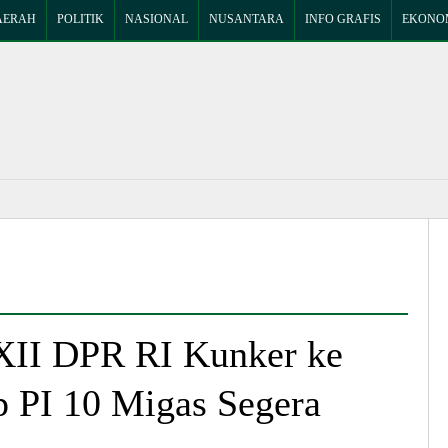
AERAH
POLITIK
NASIONAL
NUSANTARA
INFO GRAFIS
EKONOM
XII DPR RI Kunker ke
p PI 10 Migas Segera