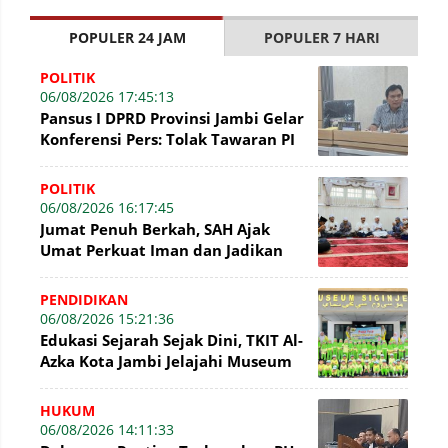
POPULER 24 JAM
POPULER 7 HARI
POLITIK
06/08/2026 17:45:13
Pansus I DPRD Provinsi Jambi Gelar
Konferensi Pers: Tolak Tawaran PI
7% PetroChina, Siap Gandeng KPK
POLITIK
06/08/2026 16:17:45
Jumat Penuh Berkah, SAH Ajak
Umat Perkuat Iman dan Jadikan
Akhlak sebagai Landasan
Membangun Bangsa
PENDIDIKAN
06/08/2026 15:21:36
Edukasi Sejarah Sejak Dini, TKIT Al-
Azka Kota Jambi Jelajahi Museum
Siginjei
HUKUM
06/08/2026 14:11:33