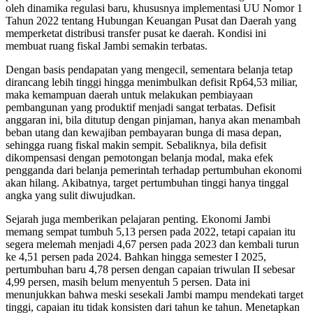
oleh dinamika regulasi baru, khususnya implementasi UU Nomor 1
Tahun 2022 tentang Hubungan Keuangan Pusat dan Daerah yang
memperketat distribusi transfer pusat ke daerah. Kondisi ini
membuat ruang fiskal Jambi semakin terbatas.
Dengan basis pendapatan yang mengecil, sementara belanja tetap
dirancang lebih tinggi hingga menimbulkan defisit Rp64,53 miliar,
maka kemampuan daerah untuk melakukan pembiayaan
pembangunan yang produktif menjadi sangat terbatas. Defisit
anggaran ini, bila ditutup dengan pinjaman, hanya akan menambah
beban utang dan kewajiban pembayaran bunga di masa depan,
sehingga ruang fiskal makin sempit. Sebaliknya, bila defisit
dikompensasi dengan pemotongan belanja modal, maka efek
pengganda dari belanja pemerintah terhadap pertumbuhan ekonomi
akan hilang. Akibatnya, target pertumbuhan tinggi hanya tinggal
angka yang sulit diwujudkan.
Sejarah juga memberikan pelajaran penting. Ekonomi Jambi
memang sempat tumbuh 5,13 persen pada 2022, tetapi capaian itu
segera melemah menjadi 4,67 persen pada 2023 dan kembali turun
ke 4,51 persen pada 2024. Bahkan hingga semester I 2025,
pertumbuhan baru 4,78 persen dengan capaian triwulan II sebesar
4,99 persen, masih belum menyentuh 5 persen. Data ini
menunjukkan bahwa meski sesekali Jambi mampu mendekati target
tinggi, capaian itu tidak konsisten dari tahun ke tahun. Menetapkan