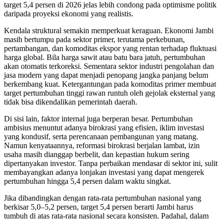
target 5,4 persen di 2026 jelas lebih condong pada optimisme politik
daripada proyeksi ekonomi yang realistis.
Kendala struktural semakin memperkuat keraguan. Ekonomi Jambi
masih bertumpu pada sektor primer, terutama perkebunan,
pertambangan, dan komoditas ekspor yang rentan terhadap fluktuasi
harga global. Bila harga sawit atau batu bara jatuh, pertumbuhan
akan otomatis terkoreksi. Sementara sektor industri pengolahan dan
jasa modern yang dapat menjadi penopang jangka panjang belum
berkembang kuat. Ketergantungan pada komoditas primer membuat
target pertumbuhan tinggi rawan runtuh oleh gejolak eksternal yang
tidak bisa dikendalikan pemerintah daerah.
Di sisi lain, faktor internal juga berperan besar. Pertumbuhan
ambisius menuntut adanya birokrasi yang efisien, iklim investasi
yang kondusif, serta perencanaan pembangunan yang matang.
Namun kenyataannya, reformasi birokrasi berjalan lambat, izin
usaha masih dianggap berbelit, dan kepastian hukum sering
dipertanyakan investor. Tanpa perbaikan mendasar di sektor ini, sulit
membayangkan adanya lonjakan investasi yang dapat mengerek
pertumbuhan hingga 5,4 persen dalam waktu singkat.
Jika dibandingkan dengan rata-rata pertumbuhan nasional yang
berkisar 5,0–5,2 persen, target 5,4 persen berarti Jambi harus
tumbuh di atas rata-rata nasional secara konsisten. Padahal, dalam