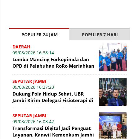
POPULER 24 JAM
POPULER 7 HARI
DAERAH
09/08/2026 16:38:14
Lomba Mancing Forkopimda dan
OPD di Pelabuhan RoRo Meriahkan
HUT ke-81 RI dan ke-61 Tanjab
Barat
SEPUTAR JAMBI
09/08/2026 16:27:23
Dukung Pola Hidup Sehat, UBR
Jambi Kirim Delegasi Fisioterapi di
Presisi Merdeka Run 2026
SEPUTAR JAMBI
09/08/2026 16:08:42
Transformasi Digital Jadi Penguat
Layanan, Kanwil Kemenkum Jambi