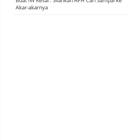
Buat IW Kesal : Silahkan APH Cari Sampai ke
Akar-akarnya